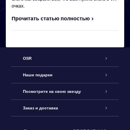
очках.
Прочитать статью полностью
OSR
Обслуживание
Наши подарки
Как с нами связаться
Онлайн подарок Online Star Gift
Посмотрите на свою звезду
Блог
Подарочный набор OSR
Звездный реестр
Заказ и доставка
Часто задаваемые вопросы
Подарок Super Star Gift
приложения OSR Star Finder
Логин пользователя