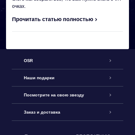
очках.
Прочитать статью полностью
OSR
Обслуживание
Наши подарки
Как с нами связаться
Онлайн подарок Online Star Gift
Посмотрите на свою звезду
Блог
Подарочный набор OSR
Звездный реестр
Заказ и доставка
Часто задаваемые вопросы
Подарок Super Star Gift
приложения OSR Star Finder
Логин пользователя