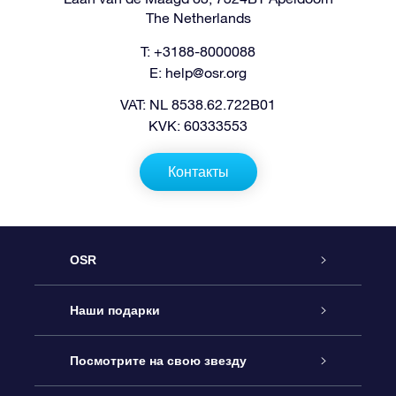
The Netherlands
T: +3188-8000088
E:
help@osr.org
VAT: NL 8538.62.722B01
KVK: 60333553
Контакты
OSR
Обслуживание
Наши подарки
Как с нами связаться
Онлайн подарок Online Star Gift
Посмотрите на свою звезду