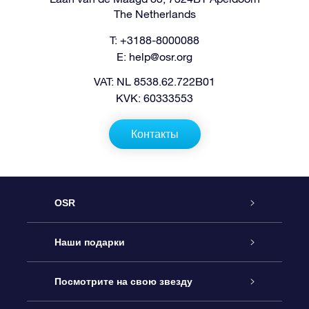
The Netherlands
T: +3188-8000088
E:
help@osr.org
VAT: NL 8538.62.722B01
KVK: 60333553
Контакты
OSR
Обслуживание
Наши подарки
Как с нами связаться
Онлайн подарок Online Star Gift
Посмотрите на свою звезду