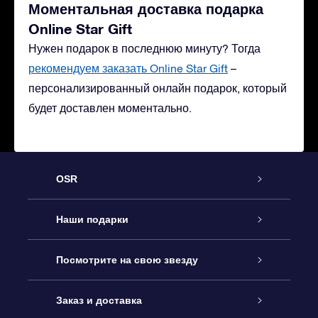
Моментальная доставка подарка
Online Star Gift
Нужен подарок в последнюю минуту? Тогда
рекомендуем заказать Online Star Gift
–
персонализированный онлайн подарок, который
будет доставлен моментально.
OSR
Обслуживание
Наши подарки
Как с нами связаться
Онлайн подарок Online Star Gift
Посмотрите на свою звезду
Блог
Подарочный набор OSR
Звездный реестр
Заказ и доставка