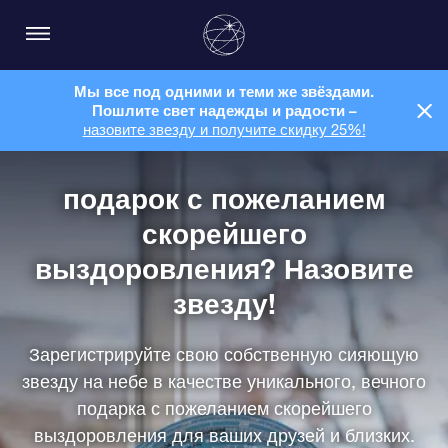
Мы все под одними и теми же звёздами.
Пошлите свет надежды и радости –
назовите звезду и получите скидку 25%!
подарок с пожеланием
скорейшего
выздоровления? Назовите
звезду!
Зарегистрируйте свою собственную сияющую
звезду на небе в качестве уникального, вечного
подарка с пожеланием скорейшего
выздоровления для ваших друзей и близких.