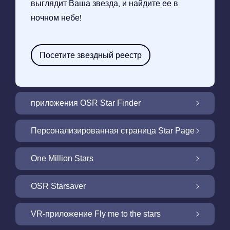
выглядит Ваша звезда, и найдите ее в
ночном небе!
Посетите звездный реестр
приложения OSR Star Finder
Найдите свою звезду на ночном небе с
Персонализированная страница Star Page
помощью нашего приложения OSR Star
Finder
Персонализируйте свой подарок Star
One Million Stars
Gift через БЕСПЛАТНУЮ страницу Star
Page
One Million Stars: Исследуйте нашу
OSR Starsaver
галактику
Осветите свой экран с помощью OSR
VR-приложение Fly me to the stars
Starsaver