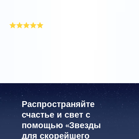
его, ей очень понравился этот оригинальный
подарок.
Выше моих ожиданий
Подарок превзошел все мои ожидания. Это
идеальный презент для моего отца. Надеюсь, он
сможет использовать силу звезды, чтобы поскорее
выздороветь!
Распространяйте
счастье и свет с
помощью «Звезды
для скорейшего