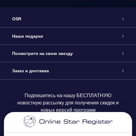
OSR
Обслуживание
Наши подарки
Как с нами связаться
Онлайн подарок Online Star Gift
Посмотрите на свою звезду
Блог
Подарочный набор OSR
Звездный реестр
Заказ и доставка
Часто задаваемые вопросы
Подарок Super Star Gift
приложения OSR Star Finder
Логин пользователя
Подпишитесь на нашу БЕСПЛАТНУЮ
новостную рассылку для получения скидок и
Отзывы
Подарочная карта OSR
Персонализированная страница Star Page
Платежная информация
новых версий программ
Корпоративные подарки
One Million Stars
Информация по доставке