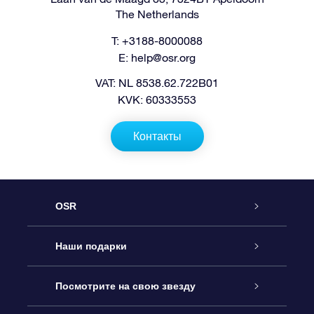
The Netherlands
T: +3188-8000088
E:
help@osr.org
VAT: NL 8538.62.722B01
KVK: 60333553
Контакты
OSR
Обслуживание
Наши подарки
Как с нами связаться
Онлайн подарок Online Star Gift
Посмотрите на свою звезду