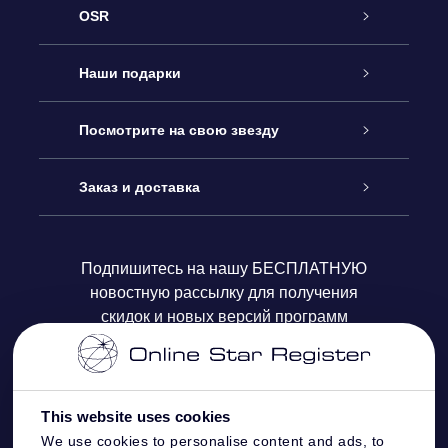
OSR
Обслуживание
Наши подарки
Как с нами связаться
Онлайн подарок Online Star Gift
Посмотрите на свою звезду
Блог
Подарочный набор OSR
Звездный реестр
Заказ и доставка
Часто задаваемые вопросы
Подарок Super Star Gift
приложения OSR Star Finder
Логин пользователя
Подпишитесь на нашу БЕСПЛАТНУЮ
новостную рассылку для получения
Отзывы
Подарочная карта OSR
Персонализированная страница Star Page
Платежная информация
скидок и новых версий программ
Корпоративные подарки
One Million Stars
Информация по доставке
OSR Starsaver
Политика возврата
This website uses cookies
We use cookies to personalise content and ads, to