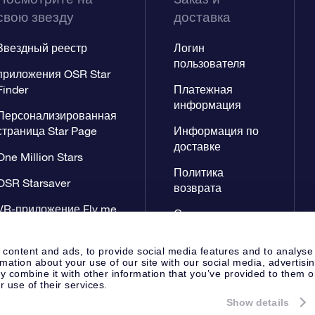
свою звезду
доставка
Звездный реестр
Логин
пользователя
приложения OSR Star
Finder
Платежная
информация
Персонализированная
страница Star Page
Информация по
доставке
One Million Stars
Политика
OSR Starsaver
возврата
VR-приложение Fly me
Созвездиях
to the stars
 content and ads, to provide social media features and to analyse
rmation about your use of our site with our social media, advertisi
 combine it with other information that you’ve provided to them o
r use of their services.
Show details
Cтраница Пресса
Заявление 
Apeldoorn, The Netherlands