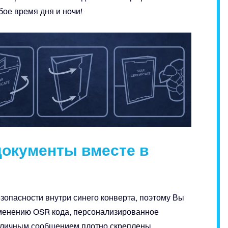
бое время дня и ночи!
документы вместе в
зопасности внутри синего конверта, поэтому Вы
именению OSR кода, персонализированное
 с личным сообщением плотно скреплены