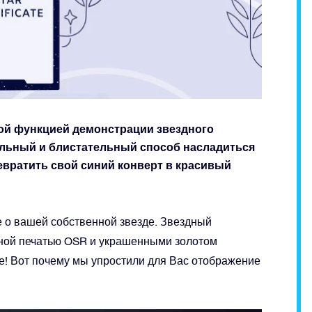
ой функцией демонстрации звездного
альный и блистательный способ насладиться
евратить свой синий конверт в красивый
 о вашей собственной звезде. Звездный
ной печатью OSR и украшенными золотом
е! Вот почему мы упростили для Вас отображение