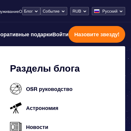
Блог
Событие
RUB
Русский
луживание
О
оративные подарки
Войти
Назовите звезду!
Разделы блога
OSR руководство
Астрономия
Новости