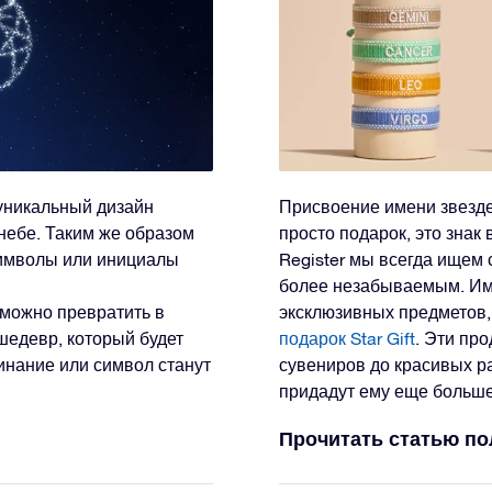
уникальный дизайн
Присвоение имени звезде 
небе. Таким же образом
просто подарок, это знак 
символы или инициалы
Register мы всегда ищем
более незабываемым. Им
можно превратить в
эксклюзивных предметов
шедевр, который будет
подарок Star Gift
. Эти пр
инание или символ станут
сувениров до красивых р
придадут ему еще больше
Прочитать статью п