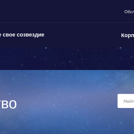
Обс
 свое созвездие
Корп
тво