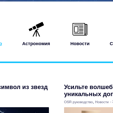
о
Астрономия
Новости
С
символ из звезд
Усильте волше
уникальных до
-
OSR руководство
Новости