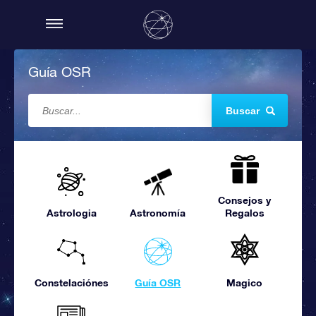
Guía OSR
Buscar
Consejos y
Astrologia
Astronomía
Regalos
Constelaciónes
Guía OSR
Magico