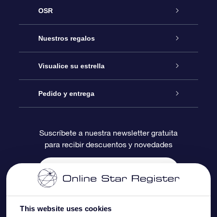
OSR
Atención
Nuestros regalos
Contáctanos
Regalo Estrella Online
Visualice su estrella
Blog
Paquete de Regalo OSR
Registro estelar
Pedido y entrega
Preguntas Más Frecuentes
Regalo Súper Estrella
Aplicación de Búsqueda de Estrella
Acceso clientes
Suscríbete a nuestra newsletter gratuita
para recibir descuentos y novedades
Reseñas
Tarjeta de Regalo OSR
Página de Estrella Personalizada
Información de Pago
Regalos empresariales
Un Millón de Estrellas
Información de Envío
Salvaestrellas OSR
Política de devolución
This website uses cookies