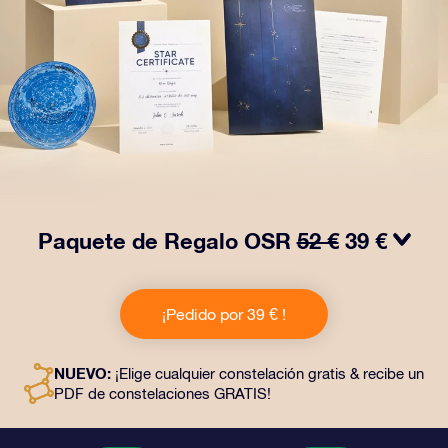
Paquete de Regalo OSR
52 €
39 €
¡Haz brillar sus ojos con nuestro Paquete de regalo
OSR! Este regalo incluye un bonito sobre y documentos
¡Pedido por 39 € !
personalizados enviados a la dirección que elijas,
además de documentos digitales y el uso gratuito de
nuestras aplicaciones. Es una forma mágica de
NUEVO:
¡Elige cualquier constelación gratis & recibe un
obsequiar un regalo eterno a amigos y seres queridos.
PDF de constelaciones GRATIS!