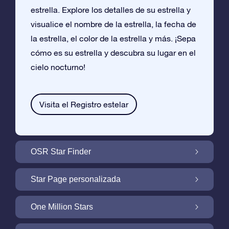
estrella. Explore los detalles de su estrella y
visualice el nombre de la estrella, la fecha de
la estrella, el color de la estrella y más. ¡Sepa
cómo es su estrella y descubra su lugar en el
cielo nocturno!
Visita el Registro estelar
OSR Star Finder
Encuentra Tu Estrella En el Cielo Con OSR
Star Page personalizada
Star Finder
Personaliza tu Regalo Star con una Star
One Million Stars
Page gratuita