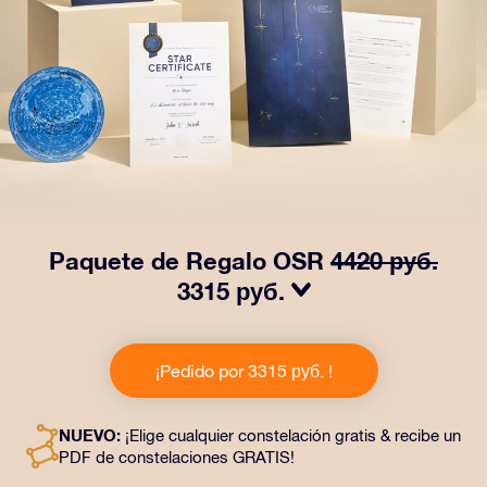
Paquete de Regalo OSR
4420 руб.
3315 руб.
¡Haz brillar sus ojos con nuestro Paquete de regalo
OSR! Este regalo incluye un bonito sobre y documentos
¡Pedido por 3315 руб. !
personalizados enviados a la dirección que elijas,
además de documentos digitales y el uso gratuito de
nuestras aplicaciones. Es una forma mágica de
NUEVO:
¡Elige cualquier constelación gratis & recibe un
obsequiar un regalo eterno a amigos y seres queridos.
PDF de constelaciones GRATIS!