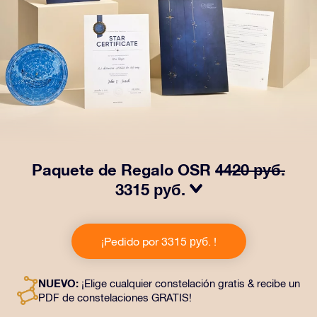
Paquete de Regalo OSR
4420 руб.
3315 руб.
¡Haz brillar sus ojos con nuestro Paquete de regalo
OSR! Este regalo incluye un bonito sobre y documentos
¡Pedido por 3315 руб. !
personalizados enviados a la dirección que elijas,
además de documentos digitales y el uso gratuito de
nuestras aplicaciones. Es una forma mágica de
NUEVO:
¡Elige cualquier constelación gratis & recibe un
obsequiar un regalo eterno a amigos y seres queridos.
PDF de constelaciones GRATIS!