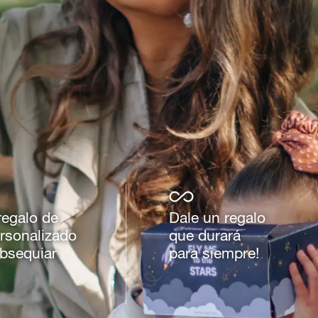
regalo de
Dale un regalo
rsonalizado
que durará
obsequiar
para siempre!