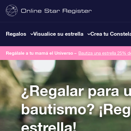
Regalos
Visualice su estrella
Crea tu Constel
Regálale a tu mamá el Universo –
Bautiza una estrella 25% 
¿Regalar para 
bautismo? ¡Reg
estrella!