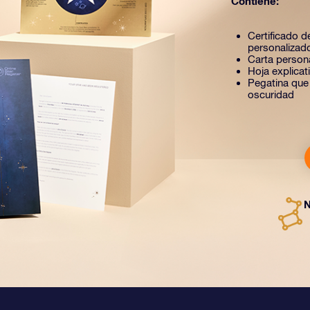
Contiene:
Certificado de
personalizad
Carta person
Hoja explica
Pegatina que b
oscuridad