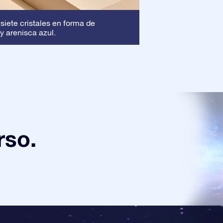
Marco
 siete cristales en forma de
: Este marc
y arenisca azul.
asegura que tu pre
rso.