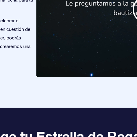
elebrar el
 en cuestión de
ter, podrás
y crearemos una
ige tu Estrella de Reg