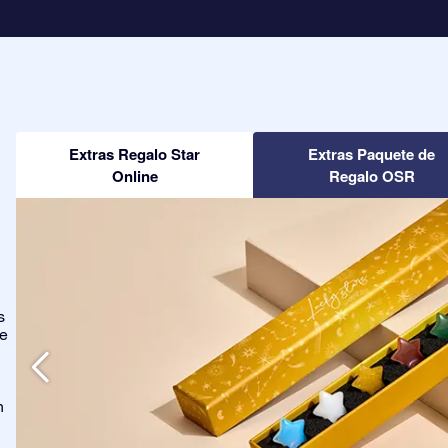
Extras Regalo Star
Extras Paquete de
Online
Regalo OSR
s
ge
n