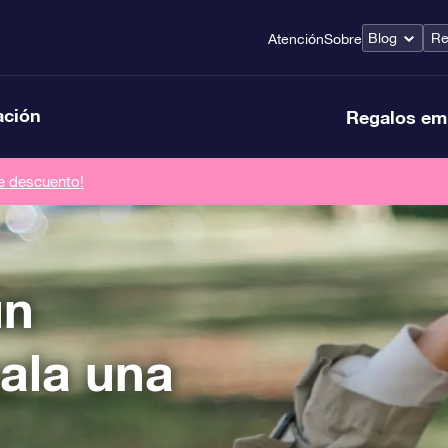
Blog
Re
Atención
Sobre
ación
Regalos em
de descuento!
un
ala una