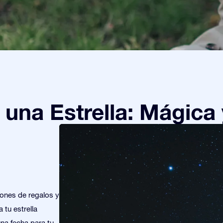
una Estrella: Mágica 
iones de regalos y
 tu estrella
una fecha para tu