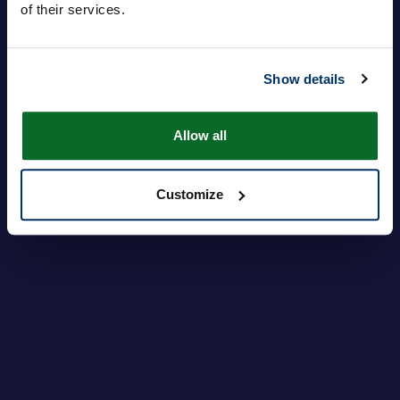
of their services.
Contraseña
Show details
Inicie sesión
¿Olvidó su contraseña?
Allow all
Customize