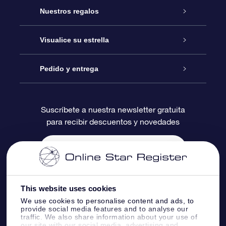
Atención
Nuestros regalos
Contáctanos
Regalo Estrella Online
Visualice su estrella
Blog
Paquete de Regalo OSR
Registro estelar
Pedido y entrega
Preguntas Más Frecuentes
Regalo Súper Estrella
Aplicación de Búsqueda de Estrella
Acceso clientes
Suscríbete a nuestra newsletter gratuita
para recibir descuentos y novedades
Reseñas
Tarjeta de Regalo OSR
Página de Estrella Personalizada
Información de Pago
Regalos empresariales
Un Millón de Estrellas
Información de Envío
Salvaestrellas OSR
Política de devolución
This website uses cookies
We use cookies to personalise content and ads, to
provide social media features and to analyse our
Aplicación de RV Llévame a las estrellas
Constelaciones
traffic. We also share information about your use of
our site with our social media, advertising and