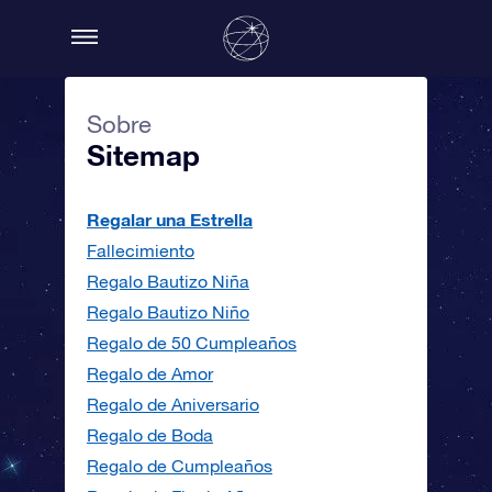
Sobre
Sitemap
Regalar una Estrella
Fallecimiento
Regalo Bautizo Niña
Regalo Bautizo Niño
Regalo de 50 Cumpleaños
Regalo de Amor
Regalo de Aniversario
Regalo de Boda
Regalo de Cumpleaños