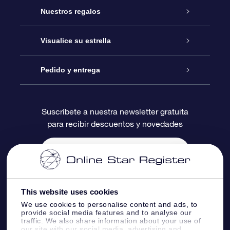
Atención
Nuestros regalos
Contáctanos
Regalo Estrella Online
Visualice su estrella
Blog
Paquete de Regalo OSR
Registro estelar
Pedido y entrega
Preguntas Más Frecuentes
Regalo Súper Estrella
Aplicación de Búsqueda de Estrella
Acceso clientes
Suscríbete a nuestra newsletter gratuita
para recibir descuentos y novedades
Reseñas
Tarjeta de Regalo OSR
Página de Estrella Personalizada
Información de Pago
Regalos empresariales
Un Millón de Estrellas
Información de Envío
Salvaestrellas OSR
Política de devolución
This website uses cookies
We use cookies to personalise content and ads, to
provide social media features and to analyse our
Aplicación de RV Llévame a las estrellas
Constelaciones
traffic. We also share information about your use of
our site with our social media, advertising and