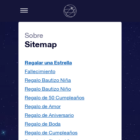
Sobre
Sitemap
Regalar una Estrella
Fallecimiento
Regalo Bautizo Niña
Regalo Bautizo Niño
Regalo de 50 Cumpleaños
Regalo de Amor
Regalo de Aniversario
Regalo de Boda
Regalo de Cumpleaños