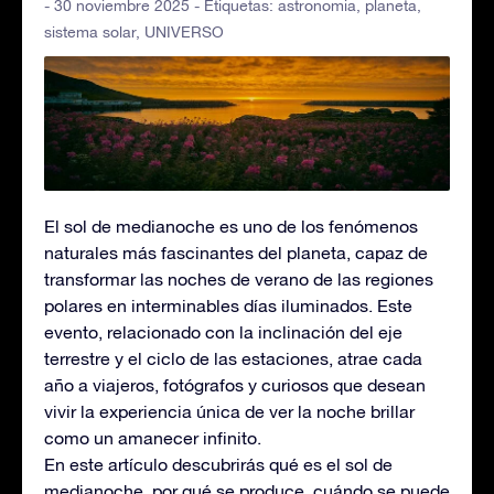
- 30 noviembre 2025 - Etiquetas:
astronomia
,
planeta
,
sistema solar
,
UNIVERSO
El sol de medianoche es uno de los fenómenos
naturales más fascinantes del planeta, capaz de
transformar las noches de verano de las regiones
polares en interminables días iluminados. Este
evento, relacionado con la inclinación del eje
terrestre y el ciclo de las estaciones, atrae cada
año a viajeros, fotógrafos y curiosos que desean
vivir la experiencia única de ver la noche brillar
como un amanecer infinito.
En este artículo descubrirás qué es el sol de
medianoche, por qué se produce, cuándo se puede