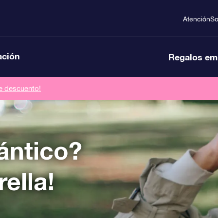
Atención
So
ación
Regalos em
de descuento!
ántico?
ella!