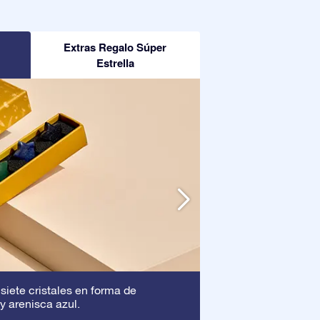
Extras Regalo Súper
Estrella
Marco
 siete cristales en forma de
: Este marc
y arenisca azul.
asegura que tu pre