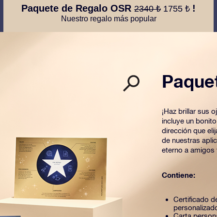
Paquete de Regalo OSR
!
2340 ₺
1755 ₺
Nuestro regalo más popular
Paque
¡Haz brillar sus
incluye un bonit
dirección que el
de nuestras apli
eterno a amigos 
Contiene:
Certificado de
personalizad
Carta person