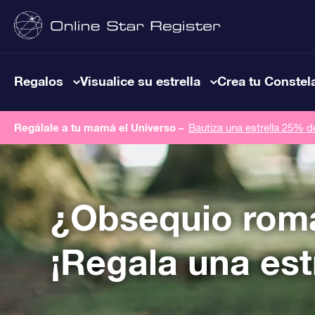
Regalos
Visualice su estrella
Crea tu Constel
Regálale a tu mamá el Universo –
Bautiza una estrella 25% 
¿Obsequio rom
¡Regala una estr