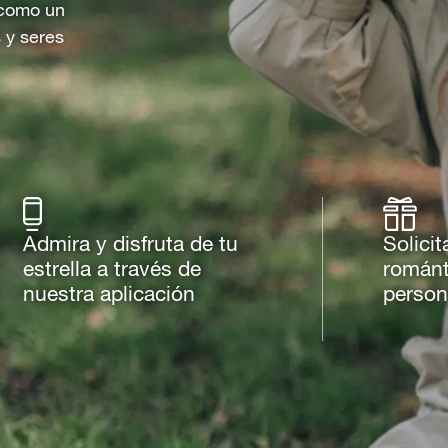
o como un
 y seres
Admira y disfruta de tu
Solicit
estrella a través de
románt
nuestra aplicación
person