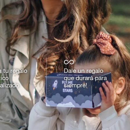
a tu regalo
Dale un regalo
ico
que durará para
alizado
siempre!