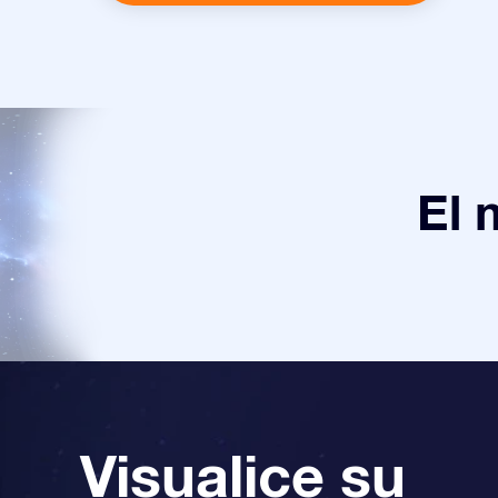
El 
Visualice su