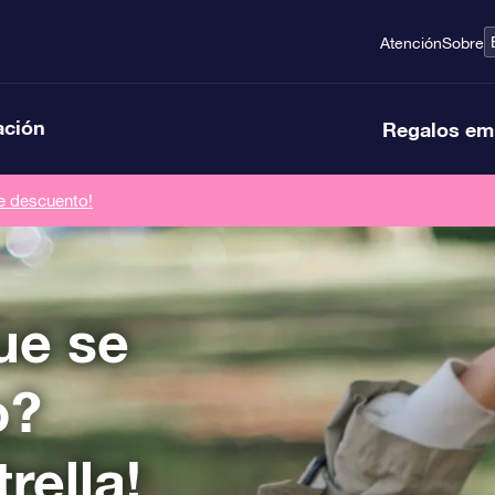
Atención
Sobre
ación
Regalos em
de descuento!
ue se
o?
rella!