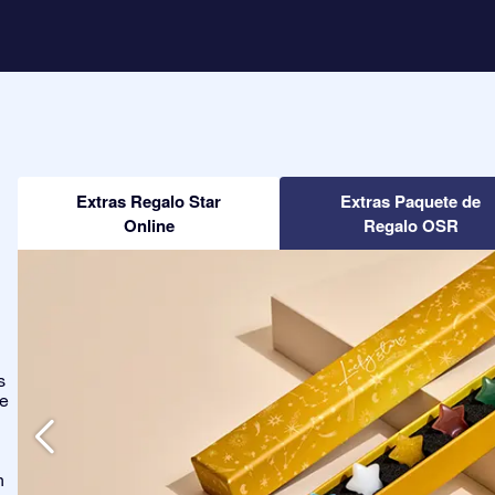
Extras Regalo Star
Extras Paquete de
Online
Regalo OSR
s
ge
n