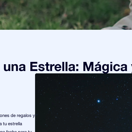
una Estrella: Mágica 
iones de regalos y
 tu estrella
una fecha para tu