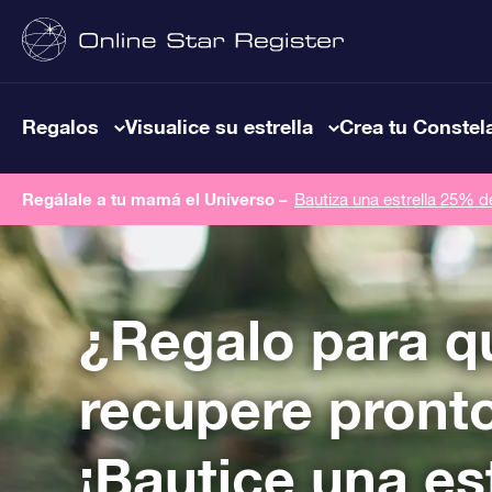
Regalos
Visualice su estrella
Crea tu Constel
Regálale a tu mamá el Universo –
Bautiza una estrella 25% 
¿Regalo para q
recupere pront
¡Bautice una est