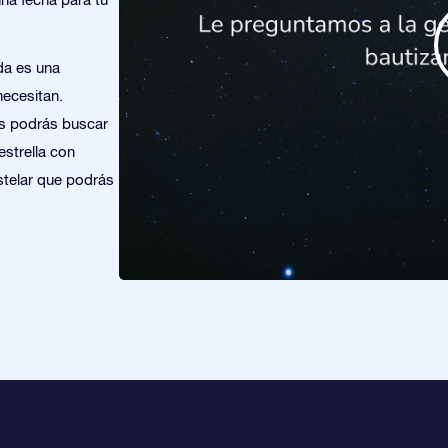
da es una
necesitan.
os podrás buscar
estrella con
stelar que podrás