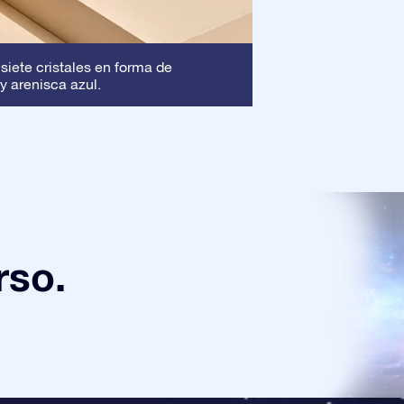
Marco
 siete cristales en forma de
: Este marc
y arenisca azul.
asegura que tu pre
rso.