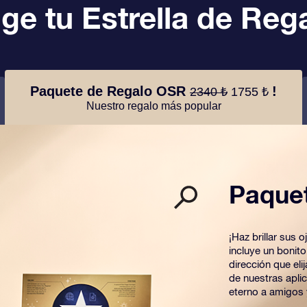
ige tu Estrella de Reg
Paquete de Regalo OSR
!
2340 ₺
1755 ₺
Nuestro regalo más popular
Paque
¡Haz brillar sus
incluye un bonit
dirección que el
de nuestras apli
eterno a amigos 