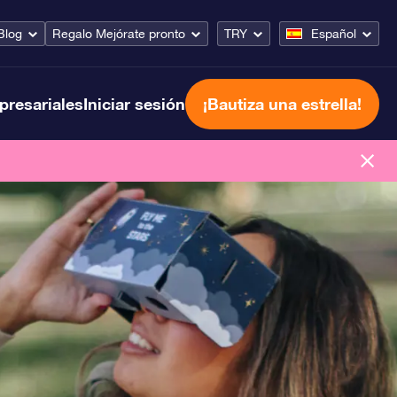
Blog
Regalo Mejórate pronto
TRY
Español
presariales
Iniciar sesión
¡Bautiza una estrella!