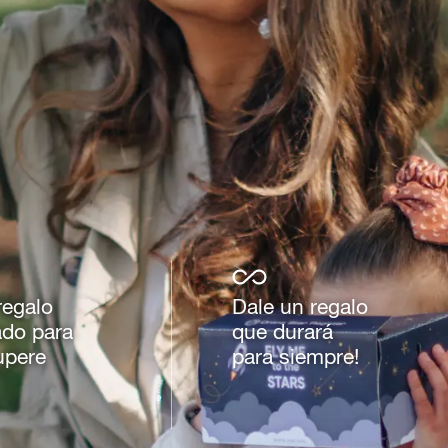
regalo
Dale un regalo
ado para
que durará
upere
para siempre!