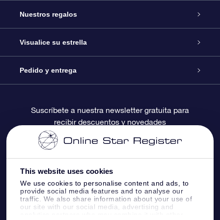
Atención
Nuestros regalos
Contáctanos
Regalo Estrella Online
Visualice su estrella
Blog
Paquete de Regalo OSR
Registro estelar
Pedido y entrega
Preguntas Más Frecuentes
Regalo Súper Estrella
Aplicación de Búsqueda de Estrella
Acceso clientes
Suscríbete a nuestra newsletter gratuita para
recibir descuentos y novedades
Reseñas
Tarjeta de Regalo OSR
Página de Estrella Personalizada
Información de Pago
Regalos empresariales
Un Millón de Estrellas
Información de Envío
This website uses cookies
Salvaestrellas OSR
Política de devolución
We use cookies to personalise content and ads, to
provide social media features and to analyse our
traffic. We also share information about your use of
our site with our social media, advertising and
Aplicación de RV Llévame a las estrellas
Constelaciones
analytics partners who may combine it with other