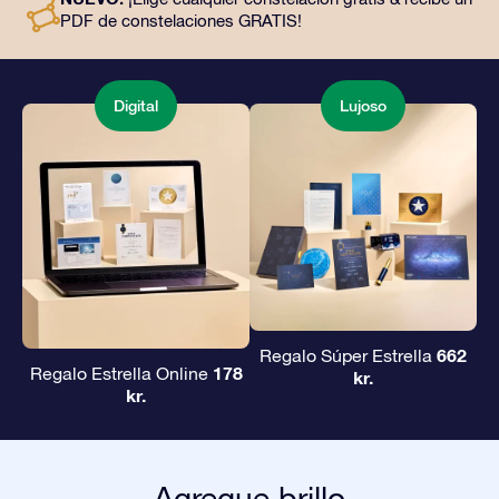
obsequiar un regalo eterno a amigos y seres queridos.
PDF de constelaciones GRATIS!
Digital
Lujoso
662
Regalo Súper Estrella
178
Regalo Estrella Online
kr.
kr.
Agregue brillo