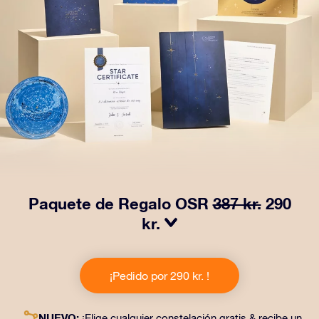
Paquete de Regalo OSR
387 kr.
290
kr.
¡Haz brillar sus ojos con nuestro Paquete de regalo
OSR! Este regalo incluye un bonito sobre y documentos
¡Pedido por 290 kr. !
personalizados enviados a la dirección que elijas,
además de documentos digitales y el uso gratuito de
nuestras aplicaciones. Es una forma mágica de
NUEVO:
¡Elige cualquier constelación gratis & recibe un