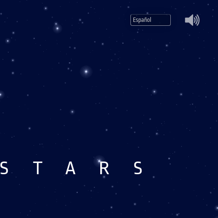
Mute
 STARS