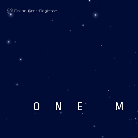
One Million Stars
ONE M