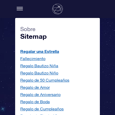
Sobre
Sitemap
Regalar una Estrella
Fallecimiento
Regalo Bautizo Niña
Regalo Bautizo Niño
Regalo de 50 Cumpleaños
Regalo de Amor
Regalo de Aniversario
Regalo de Boda
Regalo de Cumpleaños