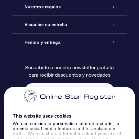
Atención
Nuestros regalos
Contáctanos
Regalo Estrella Online
Visualice su estrella
Blog
Paquete de Regalo OSR
Registro estelar
Pedido y entrega
Preguntas Más Frecuentes
Regalo Súper Estrella
Aplicación de Búsqueda de Estrella
Acceso clientes
Suscríbete a nuestra newsletter gratuita
para recibir descuentos y novedades
Reseñas
Tarjeta de Regalo OSR
Página de Estrella Personalizada
Información de Pago
Regalos empresariales
Un Millón de Estrellas
Información de Envío
Salvaestrellas OSR
Política de devolución
This website uses cookies
We use cookies to personalise content and ads, to
provide social media features and to analyse our
Aplicación de RV Llévame a las estrellas
Constelaciones
traffic. We also share information about your use of
our site with our social media, advertising and