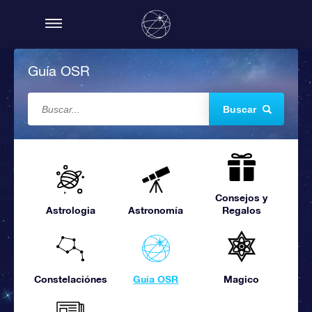
Guía OSR
Buscar
Consejos y
Astrologia
Astronomía
Regalos
Constelaciónes
Guía OSR
Magico