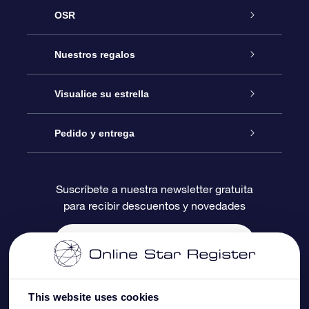
OSR
Atención
Nuestros regalos
Contáctanos
Regalo Estrella Online
Visualice su estrella
Blog
Paquete de Regalo OSR
Registro estelar
Pedido y entrega
Preguntas Más Frecuentes
Regalo Súper Estrella
Aplicación de Búsqueda de Estrella
Acceso clientes
Suscríbete a nuestra newsletter gratuita
para recibir descuentos y novedades
Reseñas
Tarjeta de Regalo OSR
Página de Estrella Personalizada
Información de Pago
Regalos empresariales
Un Millón de Estrellas
Información de Envío
Salvaestrellas OSR
Política de devolución
This website uses cookies