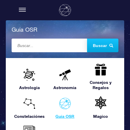
Guía OSR
Buscar
Consejos y
Astrologia
Astronomía
Regalos
Constelaciónes
Guía OSR
Magico