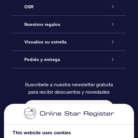
OSR
Atención
Nuestros regalos
Contáctanos
Regalo Estrella Online
Visualice su estrella
Blog
Paquete de Regalo OSR
Registro estelar
Pedido y entrega
Preguntas Más Frecuentes
Regalo Súper Estrella
Aplicación de Búsqueda de Estrella
Acceso clientes
Suscríbete a nuestra newsletter gratuita
para recibir descuentos y novedades
Reseñas
Tarjeta de Regalo OSR
Página de Estrella Personalizada
Información de Pago
Regalos empresariales
Un Millón de Estrellas
Información de Envío
Salvaestrellas OSR
Política de devolución
This website uses cookies