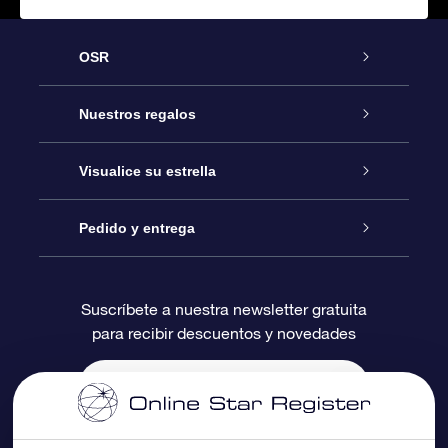
OSR
Atención
Nuestros regalos
Contáctanos
Regalo Estrella Online
Visualice su estrella
Blog
Paquete de Regalo OSR
Registro estelar
Pedido y entrega
Preguntas Más Frecuentes
Regalo Súper Estrella
Aplicación de Búsqueda de Estrella
Acceso clientes
Suscríbete a nuestra newsletter gratuita
para recibir descuentos y novedades
Reseñas
Tarjeta de Regalo OSR
Página de Estrella Personalizada
Información de Pago
Regalos empresariales
Un Millón de Estrellas
Información de Envío