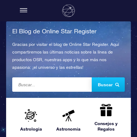
El Blog de Online Star Register
Gracias por visitar el blog de Online Star Register. Aquí
compartiremos las últimas noticias sobre la línea de
productos OSR, nuestras apps y lo que más nos
apasiona: ¡el universo y las estrellas!
Buscar
Consejos y
Astrologia
Astronomía
Regalos