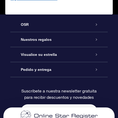
OSR
Atención
Nuestros regalos
Contáctanos
Regalo Estrella Online
Visualice su estrella
Blog
Paquete de Regalo OSR
Registro estelar
Pedido y entrega
Preguntas Más Frecuentes
Regalo Súper Estrella
Aplicación de Búsqueda de Estrella
Acceso clientes
Suscríbete a nuestra newsletter gratuita
para recibir descuentos y novedades
Reseñas
Tarjeta de Regalo OSR
Página de Estrella Personalizada
Información de Pago
Regalos empresariales
Un Millón de Estrellas
Información de Envío