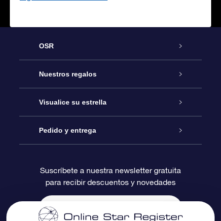
OSR
Atención
Nuestros regalos
Contáctanos
Regalo Estrella Online
Visualice su estrella
Blog
Paquete de Regalo OSR
Registro estelar
Pedido y entrega
Preguntas Más Frecuentes
Regalo Súper Estrella
Aplicación de Búsqueda de Estrella
Acceso clientes
Suscríbete a nuestra newsletter gratuita
para recibir descuentos y novedades
Reseñas
Tarjeta de Regalo OSR
Página de Estrella Personalizada
Información de Pago
Regalos empresariales
Un Millón de Estrellas
Información de Envío