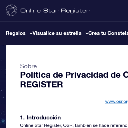
Regalos
Visualice su estrella
Crea tu Constel
Sobre
Política de Privacidad de
REGISTER
www.osr.or
1. Introducción
Online Star Register, OSR, también se hace referen