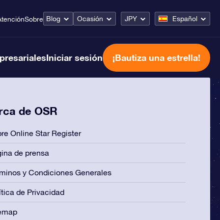
Blog
Ocasión
JPY
Español
Atención
Sobre
presariales
Iniciar sesión
¡Bautiza una estrella!
rca de OSR
re Online Star Register
ina de prensa
minos y Condiciones Generales
ítica de Privacidad
temap