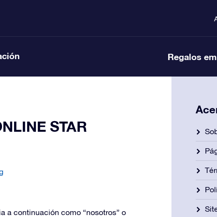
ación
Regalos em
Ace
 ONLINE STAR
Sob
Pág
Tér
g
Pol
Si
cia a continuación como “nosotros” o