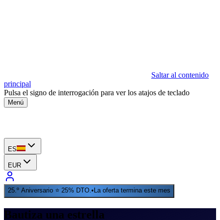
Saltar al contenido
principal
Pulsa el signo de interrogación para ver los atajos de teclado
Menú
ES
EUR
25.º Aniversario ⭐ 25% DTO.
•
La oferta termina este mes
Bautiza una estrella