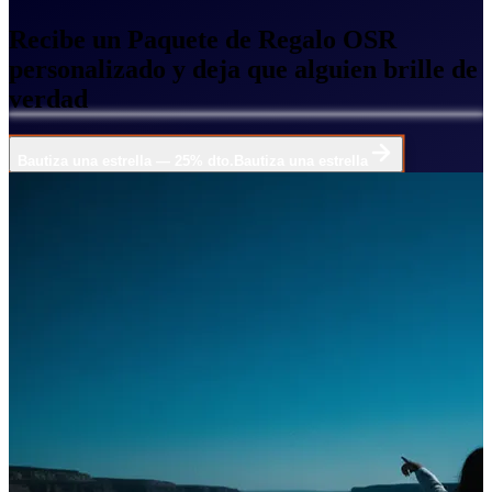
Recibe un Paquete de Regalo OSR
personalizado y deja que alguien brille de
verdad
Bautiza una estrella — 25% dto.
Bautiza una estrella