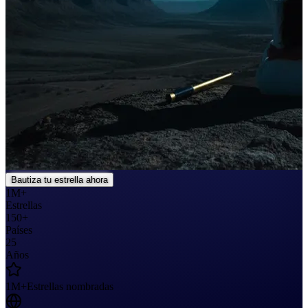
Bautiza tu estrella ahora
1M+
Estrellas
150+
Países
25
Años
1M+
Estrellas nombradas