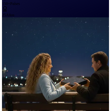
150+
Países
25
Años