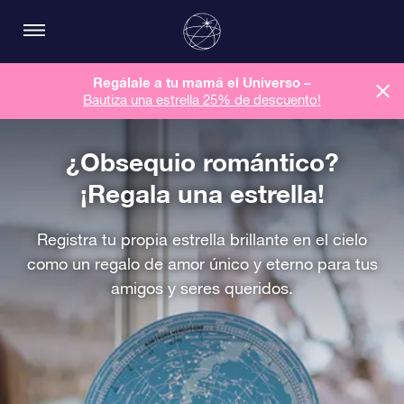
Regálale a tu mamá el Universo –
Bautiza una estrella 25% de descuento!
¿Obsequio romántico?
¡Regala una estrella!
Registra tu propia estrella brillante en el cielo
como un regalo de amor único y eterno para tus
amigos y seres queridos.