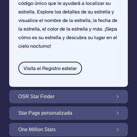
código único que le ayudará a localizar su
estrella. Explore los detalles de su estrella y
visualice el nombre de la estrella, la fecha de
la estrella, el color de la estrella y más. ¡Sepa
cómo es su estrella y descubra su lugar en el
cielo nocturno!
Visita el Registro estelar
OSR Star Finder
Encuentra Tu Estrella En el Cielo Con OSR
Star Page personalizada
Star Finder
Personaliza tu Regalo Star con una Star
One Million Stars
Page gratuita