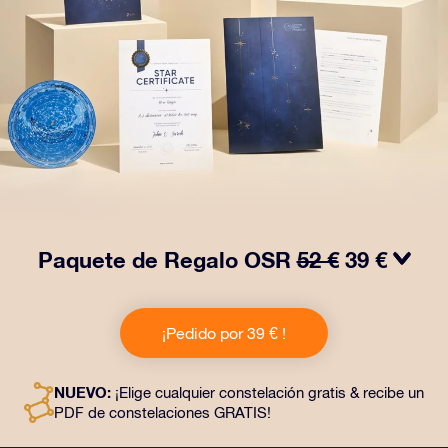
Paquete de Regalo OSR
52 €
39 €
¡Haz brillar sus ojos con nuestro Paquete de regalo
OSR! Este regalo incluye un bonito sobre y documentos
¡Pedido por 39 € !
personalizados enviados a la dirección que elijas,
además de documentos digitales y el uso gratuito de
nuestras aplicaciones. Es una forma mágica de
NUEVO:
¡Elige cualquier constelación gratis & recibe un
obsequiar un regalo eterno a amigos y seres queridos.
PDF de constelaciones GRATIS!