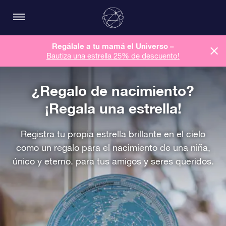
Regálale a tu mamá el Universo –
Bautiza una estrella 25% de descuento!
¿Regalo de nacimiento?
¡Regala una estrella!
Registra tu propia estrella brillante en el cielo
como un regalo para el nacimiento de una niña,
único y eterno. para tus amigos y seres queridos.