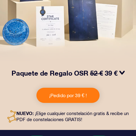
Paquete de Regalo OSR
52 €
39 €
¡Haz brillar sus ojos con nuestro Paquete de regalo
OSR! Este regalo incluye un bonito sobre y documentos
¡Pedido por 39 € !
personalizados enviados a la dirección que elijas,
además de documentos digitales y el uso gratuito de
nuestras aplicaciones. Es una forma mágica de
NUEVO:
¡Elige cualquier constelación gratis & recibe un
obsequiar un regalo eterno a amigos y seres queridos.
PDF de constelaciones GRATIS!