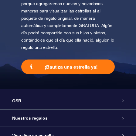
porque agregaremos nuevas y novedosas
maneras para visualizar las estrellas al al
paquete de regalo original, de manera
automática y completamente GRATUITA. Algún
día podrá compartirla con sus hijos y nietos,
contándoles que el día que ella nació, alguien le
regaló una estrella.
¡Bautiza una estrella ya!
OSR
Atención
Nuestros regalos
Contáctanos
Regalo Estrella Online
Visualice su estrella