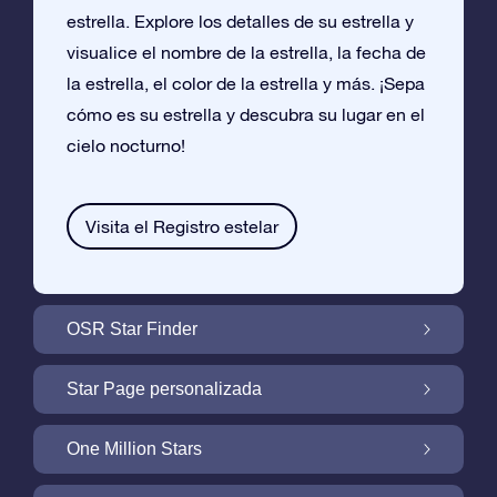
estrella. Explore los detalles de su estrella y
visualice el nombre de la estrella, la fecha de
la estrella, el color de la estrella y más. ¡Sepa
cómo es su estrella y descubra su lugar en el
cielo nocturno!
Visita el Registro estelar
OSR Star Finder
Encuentra Tu Estrella En el Cielo Con OSR
Star Page personalizada
Star Finder
Personaliza tu Regalo Star con una Star
One Million Stars
Page gratuita