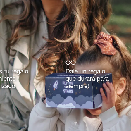
s tu regalo
Dale un regalo
miento
que durará para
lizado
siempre!