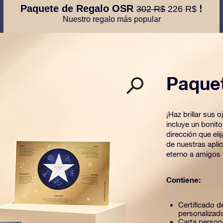
Paquete de Regalo OSR
!
302 R$
226 R$
Nuestro regalo más popular
Paque
¡Haz brillar sus
incluye un bonit
dirección que el
de nuestras apli
eterno a amigos 
Contiene:
Certificado de
personalizad
Carta person