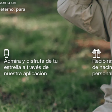
o como un
 eterno. para
Admira y disfruta de tu
Recibirá
estrella a través de
de naci
nuestra aplicación
persona