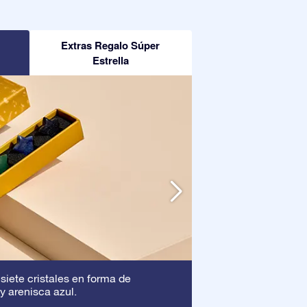
Extras Regalo Súper
Estrella
Marco
 siete cristales en forma de
: Este marc
y arenisca azul.
asegura que tu pre