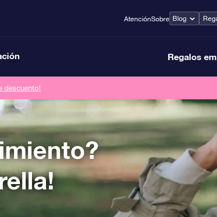
Blog
Rega
Atención
Sobre
ación
Regalos em
de descuento!
imiento?
ella!