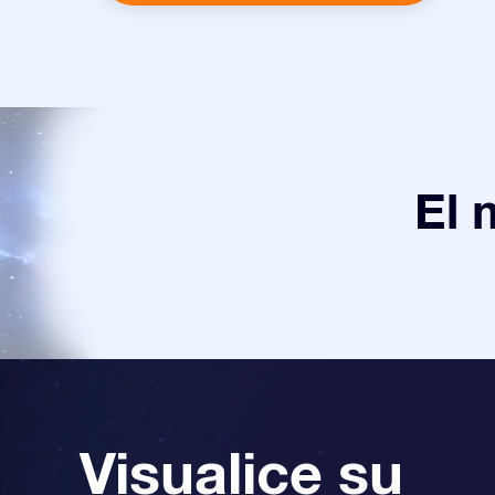
El 
Visualice su