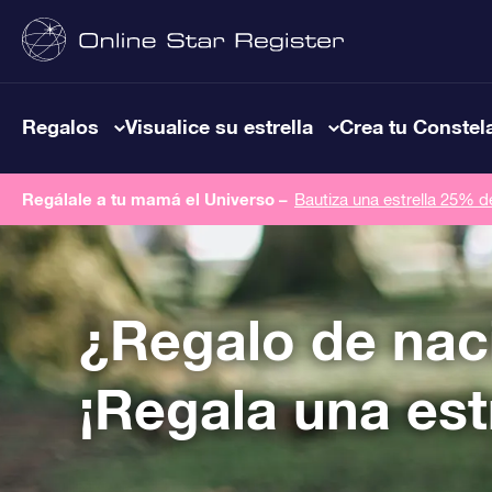
Regalos
Visualice su estrella
Crea tu Constel
Regálale a tu mamá el Universo –
Bautiza una estrella 25% 
¿Regalo de nac
¡Regala una estr