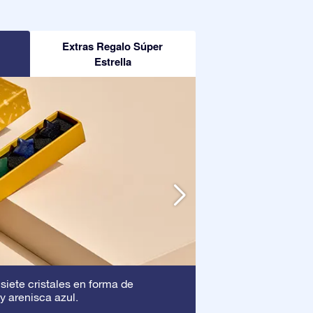
Extras Regalo Súper
Estrella
Marco
 siete cristales en forma de
: Este marc
y arenisca azul.
asegura que tu pre