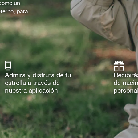
o como un
eterno, para
Admira y disfruta de tu
Recibirá
estrella a través de
de naci
nuestra aplicación
persona