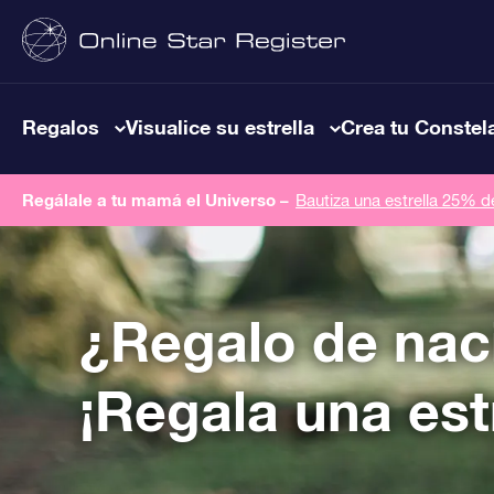
Regalos
Visualice su estrella
Crea tu Constel
Regálale a tu mamá el Universo –
Bautiza una estrella 25% 
¿Regalo de nac
¡Regala una estr