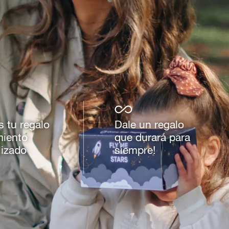
s tu regalo
Dale un regalo
miento
que durará para
lizado
siempre!