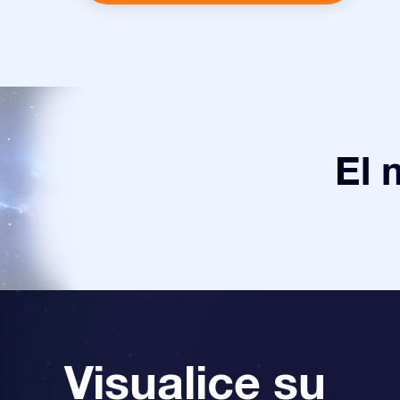
El 
Visualice su