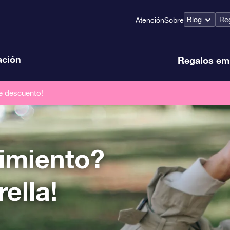
Blog
Reg
Atención
Sobre
ación
Regalos em
de descuento!
imiento?
ella!