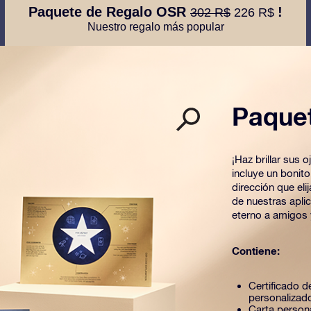
Paquete de Regalo OSR
!
302 R$
226 R$
Nuestro regalo más popular
Paque
¡Haz brillar sus
incluye un bonit
dirección que el
de nuestras apli
eterno a amigos 
Contiene:
Certificado de
personalizad
Carta person