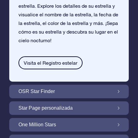
estrella. Explore los detalles de su estrella y
visualice el nombre de la estrella, la fecha de
la estrella, el color de la estrella y más. ¡Sepa
cómo es su estrella y descubra su lugar en el
cielo nocturno!
Visita el Registro estelar
OSR Star Finder
Encuentra Tu Estrella En el Cielo Con OSR
Star Page personalizada
Star Finder
Personaliza tu Regalo Star con una Star
One Million Stars
Page gratuita