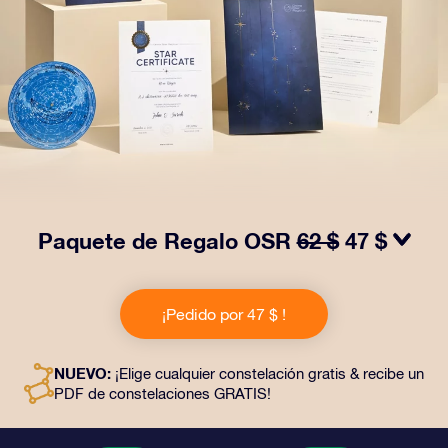
Paquete de Regalo OSR
62 $
47 $
¡Haz brillar sus ojos con nuestro Paquete de regalo
OSR! Este regalo incluye un bonito sobre y documentos
¡Pedido por 47 $ !
personalizados enviados a la dirección que elijas,
además de documentos digitales y el uso gratuito de
nuestras aplicaciones. Es una forma mágica de
NUEVO:
¡Elige cualquier constelación gratis & recibe un
obsequiar un regalo eterno a amigos y seres queridos.
PDF de constelaciones GRATIS!