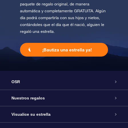
paquete de regalo original, de manera
automática y completamente GRATUITA. Algún
día podrá compartirla con sus hijos y nietos,
contándoles que el día que él nació, alguien le
regaló una estrella.
¡Bautiza una estrella ya!
OSR
Atención
Nuestros regalos
Contáctanos
Regalo Estrella Online
Visualice su estrella