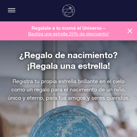
Regálale a tu mamá el Universo –
Bautiza una estrella 25% de descuento!
¿Regalo de nacimiento?
¡Regala una estrella!
Registra tu propia estrella brillante en el cielo
como un regalo para el nacimiento de un niño,
único y eterno, para tus amigos y seres queridos.