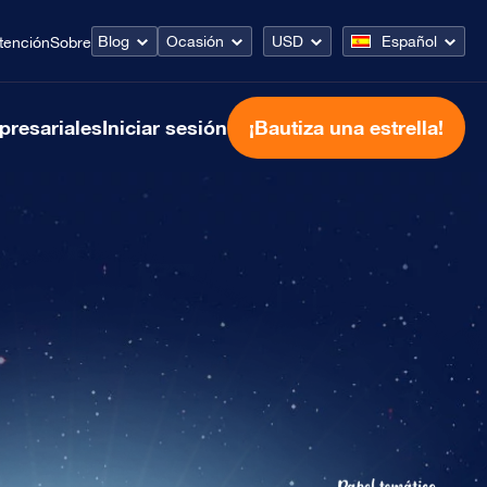
Blog
Ocasión
USD
Español
tención
Sobre
presariales
Iniciar sesión
¡Bautiza una estrella!