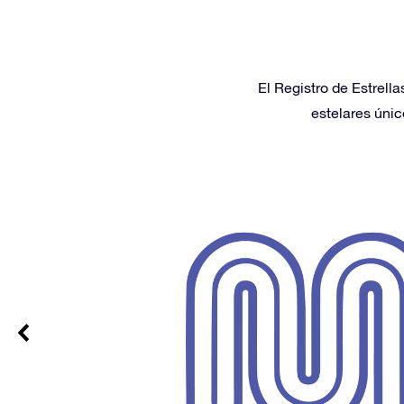
El Registro de Estrell
estelares únic
 100%
ados en un
 quedaron