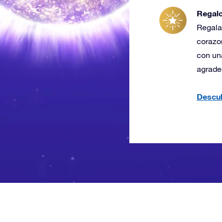
Regalo
Regala 
corazon
con una
agrade
Descub