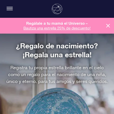
Regálale a tu mamá el Universo –
Bautiza una estrella 25% de descuento!
¿Regalo de nacimiento?
¡Regala una estrella!
Registra tu propia estrella brillante en el cielo
como un regalo para el nacimiento de una niña,
único y eterno. para tus amigos y seres queridos.