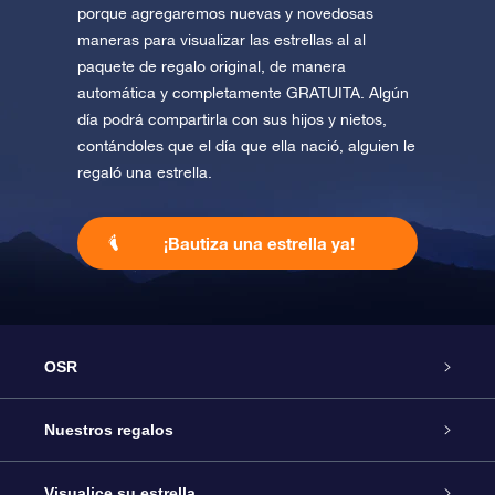
porque agregaremos nuevas y novedosas
maneras para visualizar las estrellas al al
paquete de regalo original, de manera
automática y completamente GRATUITA. Algún
día podrá compartirla con sus hijos y nietos,
contándoles que el día que ella nació, alguien le
regaló una estrella.
¡Bautiza una estrella ya!
OSR
Atención
Nuestros regalos
Contáctanos
Regalo Estrella Online
Visualice su estrella