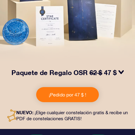
Paquete de Regalo OSR
62 $
47 $
¡Haz brillar sus ojos con nuestro Paquete de regalo
OSR! Este regalo incluye un bonito sobre y documentos
¡Pedido por 47 $ !
personalizados enviados a la dirección que elijas,
además de documentos digitales y el uso gratuito de
nuestras aplicaciones. Es una forma mágica de
NUEVO:
¡Elige cualquier constelación gratis & recibe un
obsequiar un regalo eterno a amigos y seres queridos.
PDF de constelaciones GRATIS!