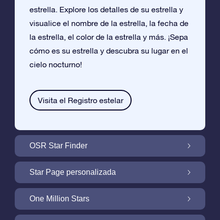
estrella. Explore los detalles de su estrella y
visualice el nombre de la estrella, la fecha de
la estrella, el color de la estrella y más. ¡Sepa
cómo es su estrella y descubra su lugar en el
cielo nocturno!
Visita el Registro estelar
OSR Star Finder
Encuentra Tu Estrella En el Cielo Con OSR
Star Page personalizada
Star Finder
Personaliza tu Regalo Star con una Star
One Million Stars
Page gratuita