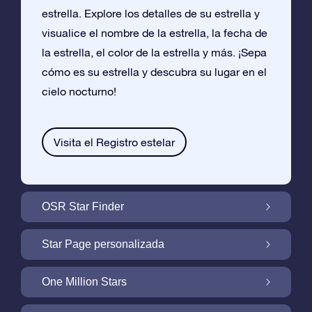
estrella. Explore los detalles de su estrella y
visualice el nombre de la estrella, la fecha de
la estrella, el color de la estrella y más. ¡Sepa
cómo es su estrella y descubra su lugar en el
cielo nocturno!
Visita el Registro estelar
OSR Star Finder
Encuentra Tu Estrella En el Cielo Con OSR
Star Page personalizada
Star Finder
Personaliza tu Regalo Star con una Star
One Million Stars
Page gratuita