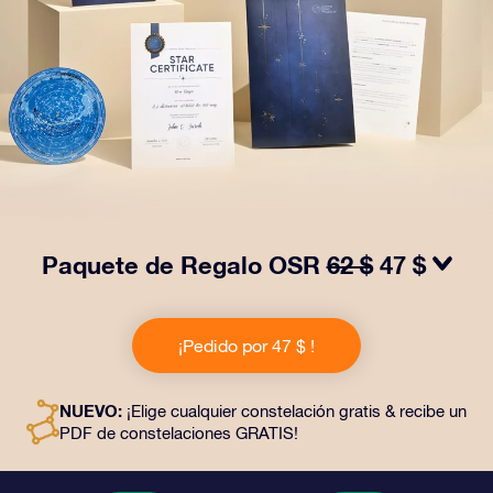
Paquete de Regalo OSR
62 $
47 $
¡Haz brillar sus ojos con nuestro Paquete de regalo
OSR! Este regalo incluye un bonito sobre y documentos
¡Pedido por 47 $ !
personalizados enviados a la dirección que elijas,
además de documentos digitales y el uso gratuito de
nuestras aplicaciones. Es una forma mágica de
NUEVO:
¡Elige cualquier constelación gratis & recibe un
obsequiar un regalo eterno a amigos y seres queridos.
PDF de constelaciones GRATIS!