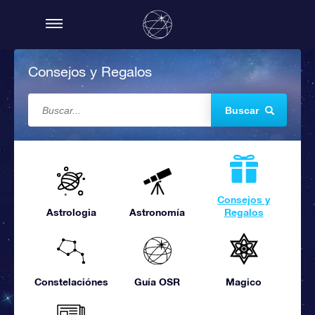
Consejos y Regalos
Buscar
Consejos y
Astrologia
Astronomía
Regalos
Constelaciónes
Guía OSR
Magico