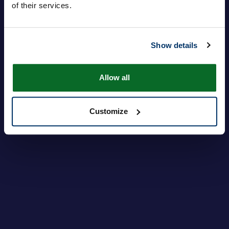
of their services.
Contraseña
Show details
Inicie sesión
¿Olvidó su contraseña?
Allow all
Customize