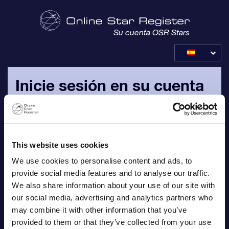
Su cuenta OSR Stars
Inicie sesión en su cuenta
OSR
Inicie sesión con su dirección de correo electrónico
personal y contraseña, que le han sido enviados por correo
This website uses cookies
electrónico.
We use cookies to personalise content and ads, to
provide social media features and to analyse our traffic.
Correo electrónico
We also share information about your use of our site with
our social media, advertising and analytics partners who
may combine it with other information that you’ve
provided to them or that they’ve collected from your use