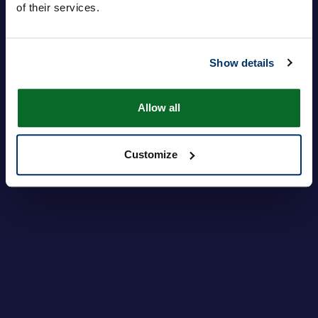
of their services.
Hasło
Show details
Zaloguj się
Nie pamiętasz hasła?
Allow all
Customize