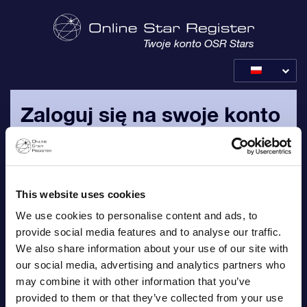
Twoje konto OSR Stars
Zaloguj się na swoje konto
OSR
Zaloguj się za pomocą osobistego adresu e-mail i hasła,
które zostało wysłane do Ciebie w wiadomości
This website uses cookies
potwierdzającej zamówienie.
We use cookies to personalise content and ads, to
provide social media features and to analyse our traffic.
E-mail
We also share information about your use of our site with
our social media, advertising and analytics partners who
may combine it with other information that you’ve
provided to them or that they’ve collected from your use