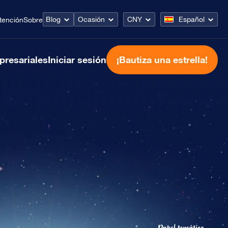
Blog
Ocasión
CNY
Español
tención
Sobre
presariales
Iniciar sesión
¡Bautiza una estrella!