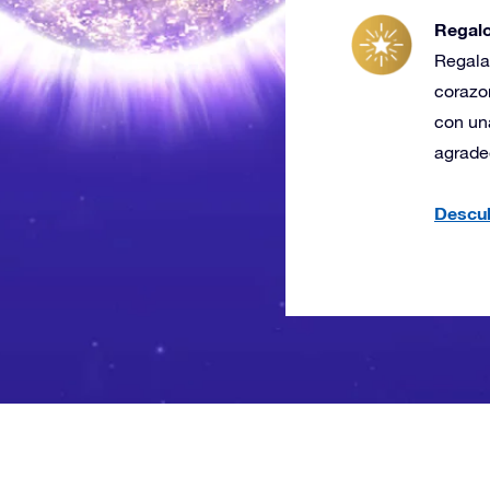
Regalo
Regala 
corazon
con una
agrade
Descub