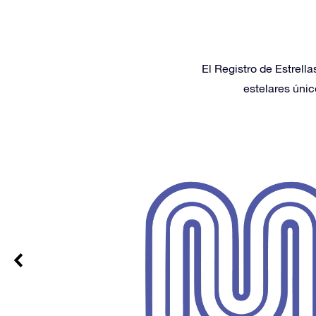
El Registro de Estrell
estelares únic
 100%
ados en un
 quedaron