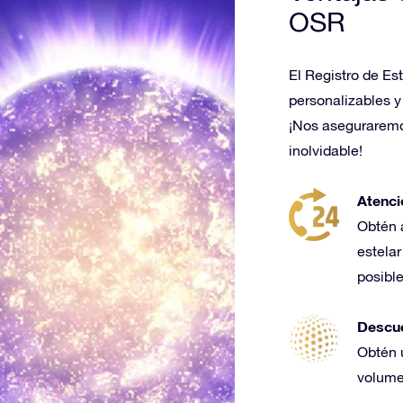
OSR
El Registro de Es
personalizables y
¡Nos aseguraremo
inolvidable!
Atenci
Obtén 
estela
posibl
Descue
Obtén 
volume