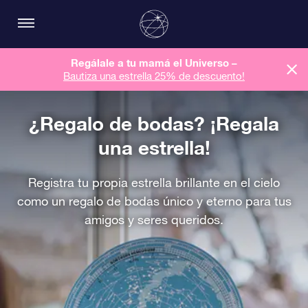
Regálale a tu mamá el Universo –
Bautiza una estrella 25% de descuento!
¿Regalo de bodas? ¡Regala
una estrella!
Registra tu propia estrella brillante en el cielo
como un regalo de bodas único y eterno para tus
amigos y seres queridos.