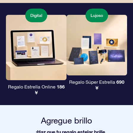
Digital
Lujoso
690
Regalo Súper Estrella
186
Regalo Estrella Online
￥
￥
Agregue brillo
¡Haz que tu regalo estelar brille