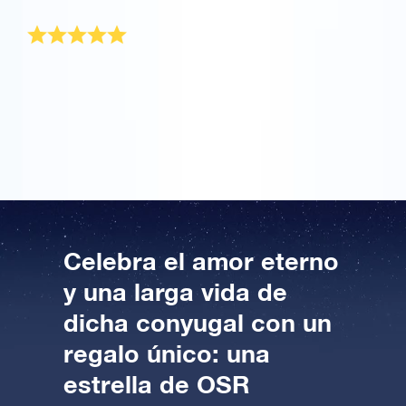
El momento mas feliz de mi vida
Solo decir que gracias a !!Regala una estrella!! Me
casooooooooooooooo le pedi matrimonio con una
estrella y un anillo y a sido todo un momentazo.
Gracias!
Celebra el amor eterno
y una larga vida de
dicha conyugal con un
regalo único: una
estrella de OSR