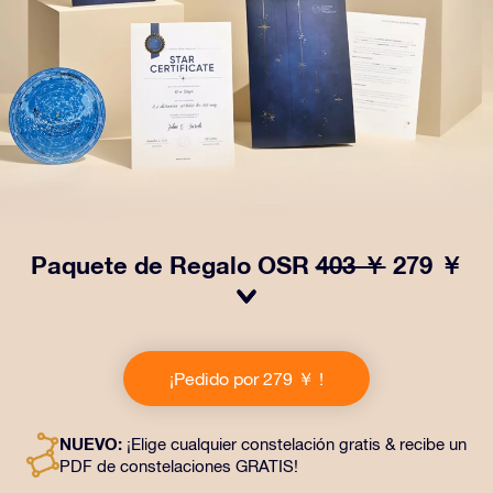
Paquete de Regalo OSR
403 ￥
279 ￥
¡Haz brillar sus ojos con nuestro Paquete de regalo
OSR! Este regalo incluye un bonito sobre y documentos
¡Pedido por 279 ￥ !
personalizados enviados a la dirección que elijas,
además de documentos digitales y el uso gratuito de
nuestras aplicaciones. Es una forma mágica de
NUEVO:
¡Elige cualquier constelación gratis & recibe un
obsequiar un regalo eterno a amigos y seres queridos.
PDF de constelaciones GRATIS!