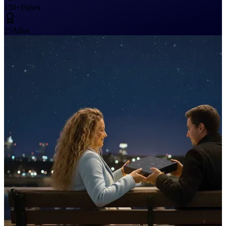
150+
Países
25
Años