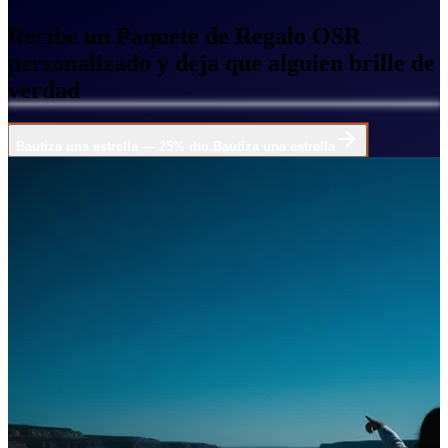
Recibe un Paquete de Regalo OSR
personalizado y deja que alguien brille de
verdad
Bautiza una estrella — 25% dto.
Bautiza una estrella