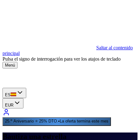
Saltar al contenido
principal
Pulsa el signo de interrogación para ver los atajos de teclado
Menú
ES
EUR
25.º Aniversario ⭐ 25% DTO.
•
La oferta termina este mes
Bautiza una estrella