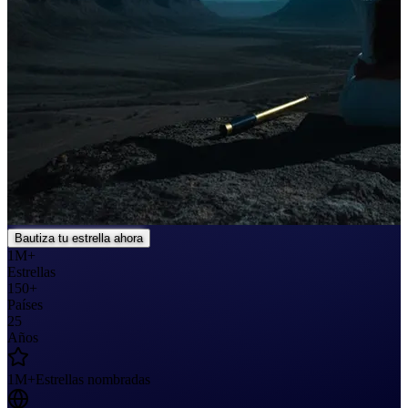
Bautiza tu estrella ahora
1M+
Estrellas
150+
Países
25
Años
1M+
Estrellas nombradas