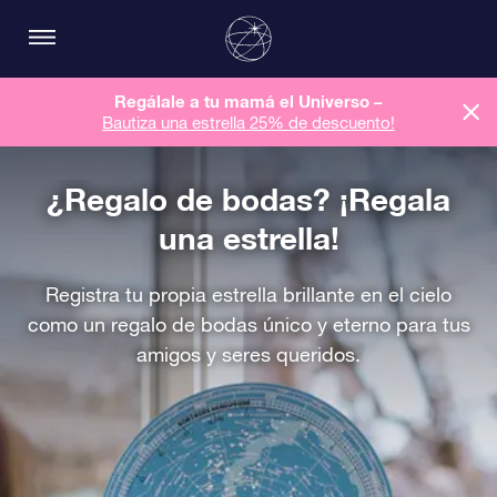
Regálale a tu mamá el Universo –
Bautiza una estrella 25% de descuento!
¿Regalo de bodas? ¡Regala
una estrella!
Registra tu propia estrella brillante en el cielo
como un regalo de bodas único y eterno para tus
amigos y seres queridos.