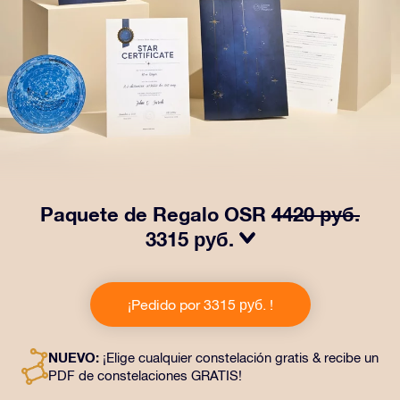
Paquete de Regalo OSR
4420 руб.
3315 руб.
¡Haz brillar sus ojos con nuestro Paquete de regalo
OSR! Este regalo incluye un bonito sobre y documentos
¡Pedido por 3315 руб. !
personalizados enviados a la dirección que elijas,
además de documentos digitales y el uso gratuito de
nuestras aplicaciones. Es una forma mágica de
NUEVO:
¡Elige cualquier constelación gratis & recibe un
obsequiar un regalo eterno a amigos y seres queridos.
PDF de constelaciones GRATIS!