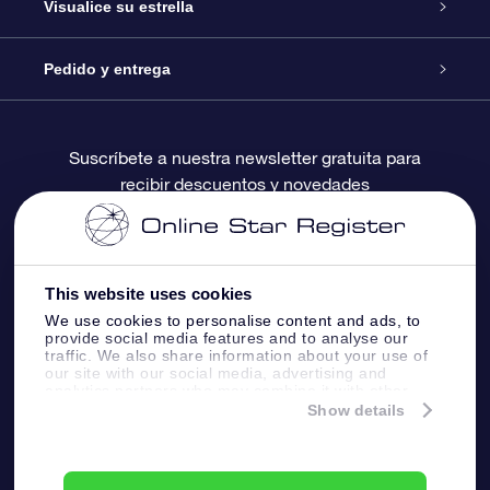
Contáctanos
Regalo Estrella Online
Visualice su estrella
Blog
Paquete de Regalo OSR
Registro estelar
Pedido y entrega
Preguntas Más Frecuentes
Regalo Súper Estrella
Aplicación de Búsqueda de Estrella
Acceso clientes
Suscríbete a nuestra newsletter gratuita para
recibir descuentos y novedades
Reseñas
Tarjeta de Regalo OSR
Página de Estrella Personalizada
Información de Pago
Regalos empresariales
Un Millón de Estrellas
Información de Envío
This website uses cookies
Salvaestrellas OSR
Política de devolución
We use cookies to personalise content and ads, to
provide social media features and to analyse our
traffic. We also share information about your use of
our site with our social media, advertising and
Aplicación de RV Llévame a las estrellas
Constelaciones
analytics partners who may combine it with other
information that you’ve provided to them or that
Show details
they’ve collected from your use of their services.
Online Star Register BV
- Laan van de Maagd 83, 7324
BT Apeldoorn, The Netherlands