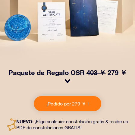
Paquete de Regalo OSR
403 ￥
279 ￥
¡Haz brillar sus ojos con nuestro Paquete de regalo
OSR! Este regalo incluye un bonito sobre y documentos
¡Pedido por 279 ￥ !
personalizados enviados a la dirección que elijas,
además de documentos digitales y el uso gratuito de
nuestras aplicaciones. Es una forma mágica de
NUEVO:
¡Elige cualquier constelación gratis & recibe un
obsequiar un regalo eterno a amigos y seres queridos.
PDF de constelaciones GRATIS!