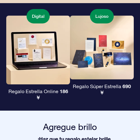
Digital
Lujoso
690
Regalo Súper Estrella
186
Regalo Estrella Online
￥
￥
Agregue brillo
¡Haz que tu regalo estelar brille