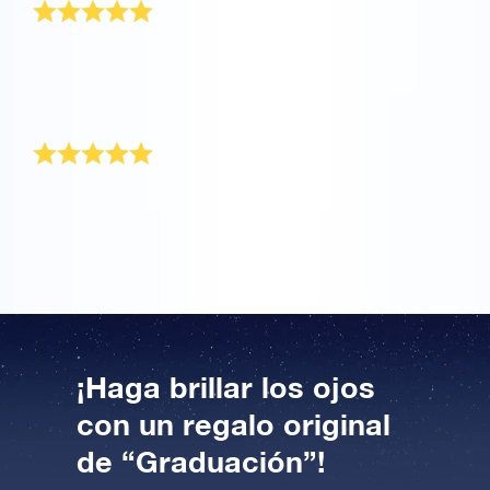
Registrar la estrella fue fácil y el envío fue rápido y
eficiente. Y lo más importante de todo, el paquete de
regalo se veía muy bien cuando llegó. ¡Muchas
gracias!
Muy feliz
Lo pedí para mi mejor amiga para su graduación.
Estaba encantada y muy feliz con su propia estrella.
¡Haga brillar los ojos
con un regalo original
de “Graduación”!