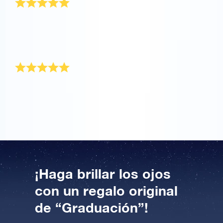
Registrar la estrella fue fácil y el envío fue rápido y
eficiente. Y lo más importante de todo, el paquete de
regalo se veía muy bien cuando llegó. ¡Muchas
gracias!
Muy feliz
Lo pedí para mi mejor amiga para su graduación.
Estaba encantada y muy feliz con su propia estrella.
¡Haga brillar los ojos
con un regalo original
de “Graduación”!