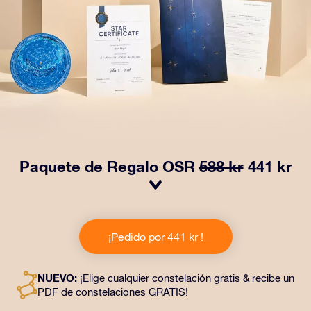
Paquete de Regalo OSR
588 kr
441 kr
¡Haz brillar sus ojos con nuestro Paquete de regalo
OSR! Este regalo incluye un bonito sobre y documentos
¡Pedido por 441 kr !
personalizados enviados a la dirección que elijas,
además de documentos digitales y el uso gratuito de
nuestras aplicaciones. Es una forma mágica de
NUEVO:
¡Elige cualquier constelación gratis & recibe un
obsequiar un regalo eterno a amigos y seres queridos.
PDF de constelaciones GRATIS!