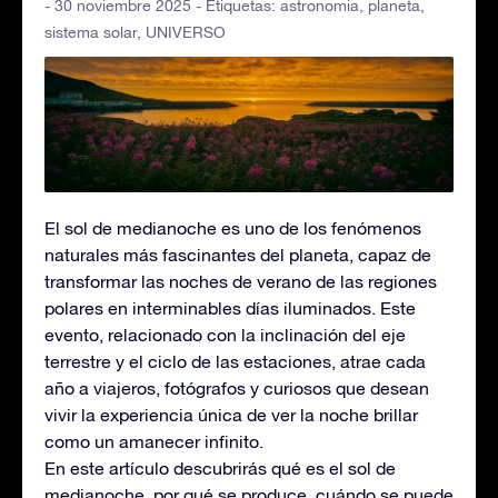
- 30 noviembre 2025 - Etiquetas:
astronomia
,
planeta
,
sistema solar
,
UNIVERSO
El sol de medianoche es uno de los fenómenos
naturales más fascinantes del planeta, capaz de
transformar las noches de verano de las regiones
polares en interminables días iluminados. Este
evento, relacionado con la inclinación del eje
terrestre y el ciclo de las estaciones, atrae cada
año a viajeros, fotógrafos y curiosos que desean
vivir la experiencia única de ver la noche brillar
como un amanecer infinito.
En este artículo descubrirás qué es el sol de
medianoche, por qué se produce, cuándo se puede