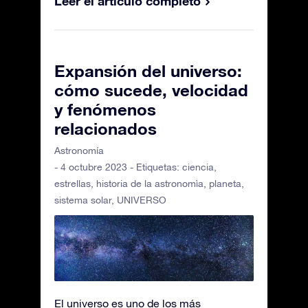
Leer el artículo completo
Expansión del universo:
cómo sucede, velocidad
y fenómenos
relacionados
Astronomía
- 4 octubre 2023 - Etiquetas:
ciencia
,
estrellas
,
historia de la astronomìa
,
planeta
,
sistema solar
,
UNIVERSO
El universo es uno de los más